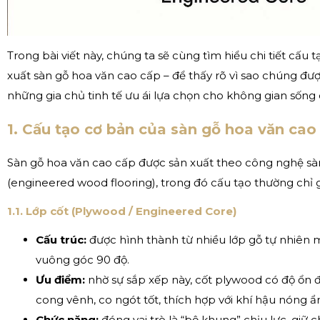
Trong bài viết này, chúng ta sẽ cùng tìm hiểu chi tiết cấu t
xuất sàn gỗ hoa văn cao cấp – để thấy rõ vì sao chúng được
những gia chủ tinh tế ưu ái lựa chọn cho không gian sống
1. Cấu tạo cơ bản của sàn gỗ hoa văn cao
Sàn gỗ hoa văn cao cấp được sản xuất theo công nghệ sà
(engineered wood flooring), trong đó cấu tạo thường chỉ 
1.1. Lớp cốt (Plywood / Engineered Core)
Cấu trúc:
được hình thành từ nhiều lớp gỗ tự nhiên
vuông góc 90 độ.
Ưu điểm:
nhờ sự sắp xếp này, cốt plywood có độ ổn 
cong vênh, co ngót tốt, thích hợp với khí hậu nóng ẩ
Chức năng:
đóng vai trò là “bộ khung” chịu lực, giữ