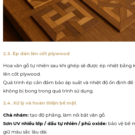
2.3. Ép dán lên cốt plywood
Hoa văn gỗ tự nhiên sau khi ghép sẽ được ép nhiệt bằng
lên cốt plywood.
Quá trình ép cần đảm bảo áp suất và nhiệt độ ổn định đ
không bị bong trong quá trình sử dụng.
2.4. Xử lý và hoàn thiện bề mặt
Chà nhám:
tạo độ phẳng, làm nổi bật vân gỗ.
Sơn UV nhiều lớp / dầu tự nhiên / phủ oxide:
bảo vệ bề m
giữ màu sắc lâu dài.