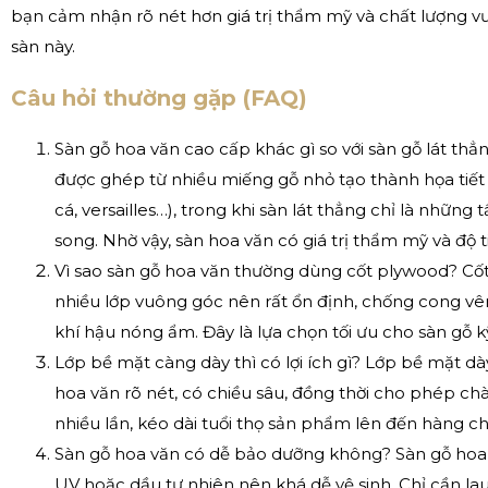
bạn cảm nhận rõ nét hơn giá trị thẩm mỹ và chất lượng vư
sàn này.
Câu hỏi thường gặp (FAQ)
Sàn gỗ hoa văn cao cấp khác gì so với sàn gỗ lát th
được ghép từ nhiều miếng gỗ nhỏ tạo thành họa tiết
cá, versailles…), trong khi sàn lát thẳng chỉ là những
song. Nhờ vậy, sàn hoa văn có giá trị thẩm mỹ và độ 
Vì sao sàn gỗ hoa văn thường dùng cốt plywood? C
nhiều lớp vuông góc nên rất ổn định, chống cong vên
khí hậu nóng ẩm. Đây là lựa chọn tối ưu cho sàn gỗ k
Lớp bề mặt càng dày thì có lợi ích gì? Lớp bề mặt d
hoa văn rõ nét, có chiều sâu, đồng thời cho phép c
nhiều lần, kéo dài tuổi thọ sản phẩm lên đến hàng c
Sàn gỗ hoa văn có dễ bảo dưỡng không? Sàn gỗ hoa 
UV hoặc dầu tự nhiên nên khá dễ vệ sinh. Chỉ cần l