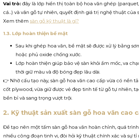
Vai trò:
đây là lớp hiển thị toàn bộ hoa văn ghép (parquet, 
cá...) và vân gỗ tự nhiên, quyết định giá trị nghệ thuật của 
Xem thêm
sàn gỗ kỹ thuật là gì?
1.3. Lớp hoàn thiện bề mặt
Sau khi ghép hoa văn, bề mặt sẽ được xử lý bằng sơn
hoặc phủ oxide chống xước.
Lớp hoàn thiện giúp bảo vệ sàn khỏi ẩm mốc, va ch
thời giữ màu và độ bóng đẹp lâu dài.
👉 Nhờ cấu tạo này, sàn gỗ hoa văn cao cấp vừa có nền t
cốt plywood, vừa giữ được vẻ đẹp tinh tế từ gỗ tự nhiên, 
bền bỉ và sang trọng vượt trội.
2. Kỹ thuật sản xuất sàn gỗ hoa văn cao 
Để tạo nên một tấm sàn gỗ hoa văn hoàn chỉnh, quá trình 
nhiều công đoạn tinh vi, đòi hỏi kỹ thuật chính xác và sự tỉ