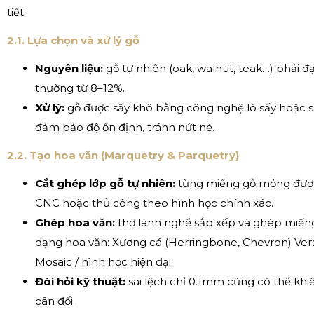
tiết.
2.1. Lựa chọn và xử lý gỗ
Nguyên liệu:
gỗ tự nhiên (oak, walnut, teak…) phải đ
thường từ 8–12%.
Xử lý:
gỗ được sấy khô bằng công nghệ lò sấy hoặc s
đảm bảo độ ổn định, tránh nứt nẻ.
2.2. Tạo hoa văn (Marquetry & Parquetry)
Cắt ghép lớp gỗ tự nhiên:
từng miếng gỗ mỏng đượ
CNC hoặc thủ công theo hình học chính xác.
Ghép hoa văn:
thợ lành nghề sắp xếp và ghép miến
dạng hoa văn: Xương cá (Herringbone, Chevron) Vers
Mosaic / hình học hiện đại
Đòi hỏi kỹ thuật:
sai lệch chỉ 0.1mm cũng có thể kh
cân đối.