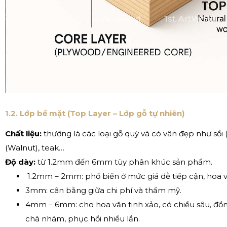
1.2. Lớp bề mặt (Top Layer – Lớp gỗ tự nhiên)
Chất liệu:
thường là các loại gỗ quý và có vân đẹp như sồi 
(Walnut), teak…
Độ dày:
từ 1.2mm đến 6mm tùy phân khúc sản phẩm.
1.2mm – 2mm: phổ biến ở mức giá dễ tiếp cận, hoa v
3mm: cân bằng giữa chi phí và thẩm mỹ.
4mm – 6mm: cho hoa văn tinh xảo, có chiều sâu, đồ
chà nhám, phục hồi nhiều lần.