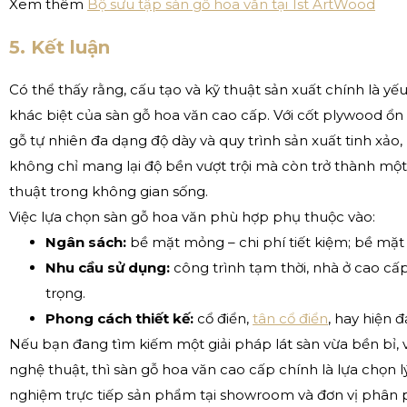
Xem thêm
Bộ sưu tập sàn gỗ hoa văn tại 1st ArtWood
5. Kết luận
Có thể thấy rằng, cấu tạo và kỹ thuật sản xuất chính là yế
khác biệt của sàn gỗ hoa văn cao cấp. Với cốt plywood ổn
gỗ tự nhiên đa dạng độ dày và quy trình sản xuất tinh xảo
không chỉ mang lại độ bền vượt trội mà còn trở thành m
thuật trong không gian sống.
Việc lựa chọn sàn gỗ hoa văn phù hợp phụ thuộc vào:
Ngân sách:
bề mặt mỏng – chi phí tiết kiệm; bề mặt dà
Nhu cầu sử dụng:
công trình tạm thời, nhà ở cao cấp
trọng.
Phong cách thiết kế:
cổ điển,
tân cổ điển
, hay hiện đ
Nếu bạn đang tìm kiếm một giải pháp lát sàn vừa bền bỉ,
nghệ thuật, thì sàn gỗ hoa văn cao cấp chính là lựa chọn lý
nghiệm trực tiếp sản phẩm tại showroom và đơn vị phân ph