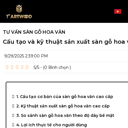
Về Chúng Tôi
TƯ VẤN SÀN GỖ HOA VĂN
Cấu tạo và kỹ thuật sản xuất sàn gỗ hoa
Sàn Gỗ Hoa Văn
Thư Ngỏ
Sàn Gỗ Xương Cá
Tầm Nhìn - Sứ Mệnh
Sàn Gỗ Hoa Văn Cổ Điển
9/29/2025 2:39:00 PM
Sàn Gỗ Plywood
Đội Ngũ Nhân Viên
Sàn Gỗ Hoa Văn Hiện Đại
Chevron
5/5 - (0
Bình chọn
)
Tin Tức
Showroom Sàn Gỗ Hoa Văn
Sàn Gỗ Hoa Văn Dạng Thảm
Herringbone
Liên Hệ
Công Trình Dự Án
Tư Vấn Sàn Gỗ Hoa Văn
1. Cấu tạo cơ bản của sàn gỗ hoa văn cao cấp
Phong Cách & Nghệ Thuật
2. Kỹ thuật sản xuất sàn gỗ hoa văn cao cấp
3. So sánh sàn gỗ hoa văn theo độ dày bề mặt
Báo Chí Nói Về Chúng Tôi
4. Lợi ích thực tế cho người dùng