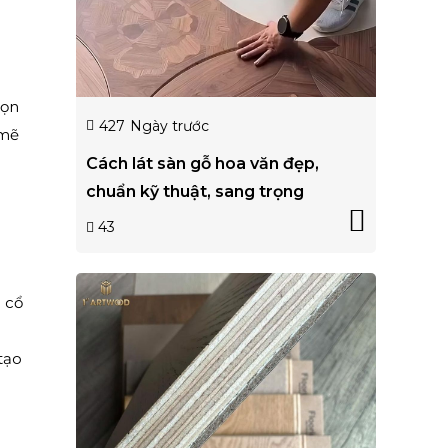
họn
427
Ngày trước
 mẽ
Cách lát sàn gỗ hoa văn đẹp,
chuẩn kỹ thuật, sang trọng
43
 cổ
tạo