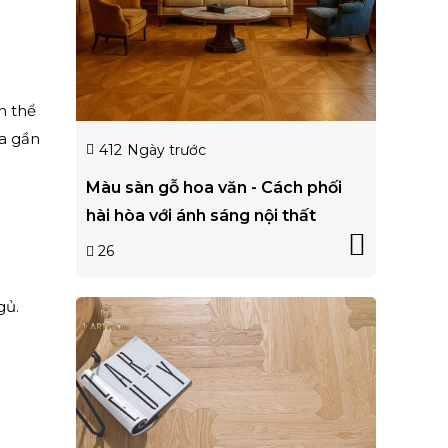
n thể
ừa gần
412
Ngày trước
Màu sàn gỗ hoa văn - Cách phối
hài hòa với ánh sáng nội thất
26
gủ.