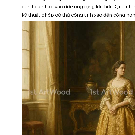
dần hòa nhập vào đời sống rộng lớn hơn. Qua nhiều
kỹ thuật ghép gỗ thủ công tinh xảo đến công nghệ