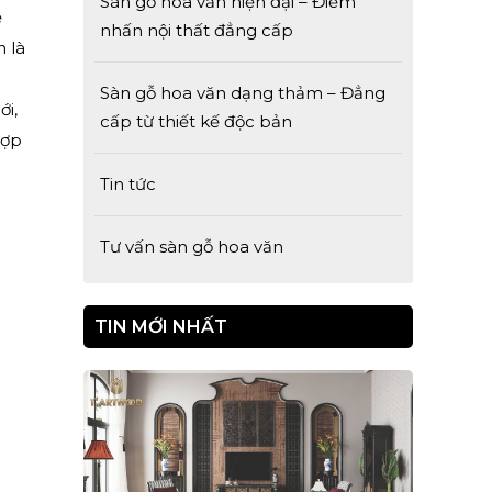
Sàn gỗ hoa văn hiện đại – Điểm
ệ
nhấn nội thất đẳng cấp
n là
Sàn gỗ hoa văn dạng thảm – Đẳng
ới,
cấp từ thiết kế độc bản
hợp
Tin tức
Tư vấn sàn gỗ hoa văn
TIN MỚI NHẤT