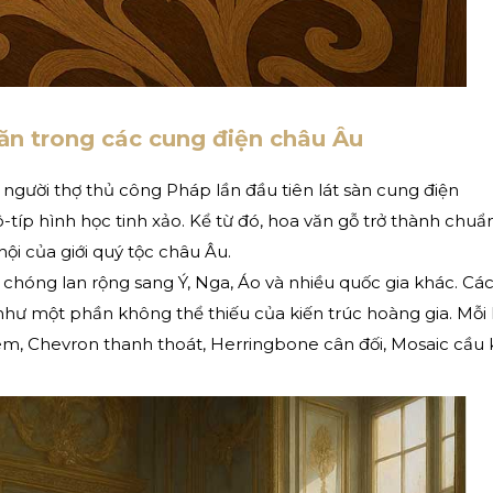
ăn trong các cung điện châu Âu
g người thợ thủ công Pháp lần đầu tiên lát sàn cung điện
típ hình học tinh xảo. Kể từ đó, hoa văn gỗ trở thành chuẩ
hội của giới quý tộc châu Âu.
chóng lan rộng sang Ý, Nga, Áo và nhiều quốc gia khác. Các
 như một phần không thể thiếu của kiến trúc hoàng gia. Mỗi
hiêm, Chevron thanh thoát, Herringbone cân đối, Mosaic cầu 