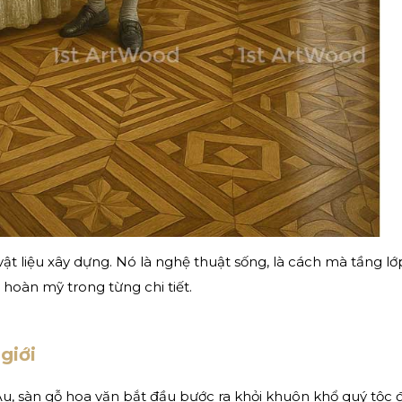
vật liệu xây dựng. Nó là nghệ thuật sống, là cách mà tầng lớ
hoàn mỹ trong từng chi tiết.
giới
u, sàn gỗ hoa văn bắt đầu bước ra khỏi khuôn khổ quý tộc 