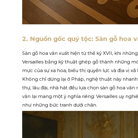
2. Nguồn gốc quý tộc: Sàn gỗ hoa v
Sàn gỗ hoa văn xuất hiện từ thế kỷ XVII, khi nhữn
Versailles bằng kỹ thuật ghép gỗ thành những mô-
mực của sự xa hoa, biểu thị quyền lực và địa vị xã 
Không chỉ dừng lại ở Pháp, nghệ thuật này nhanh 
thự, lâu đài, nhà hát đều lựa chọn sàn gỗ hoa văn
văn lại mang một ý nghĩa riêng: Versailles uy ng
như những bức tranh dưới chân.