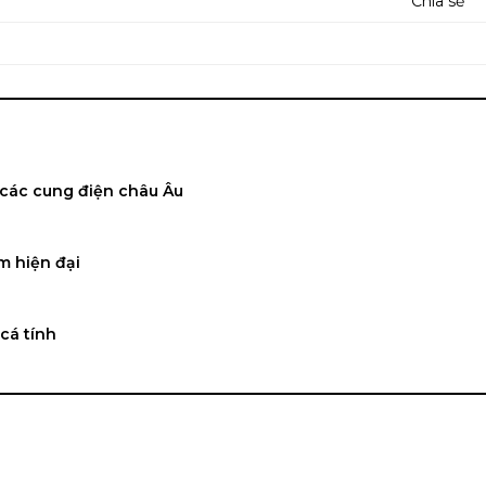
Chia sẻ
 các cung điện châu Âu
m hiện đại
cá tính