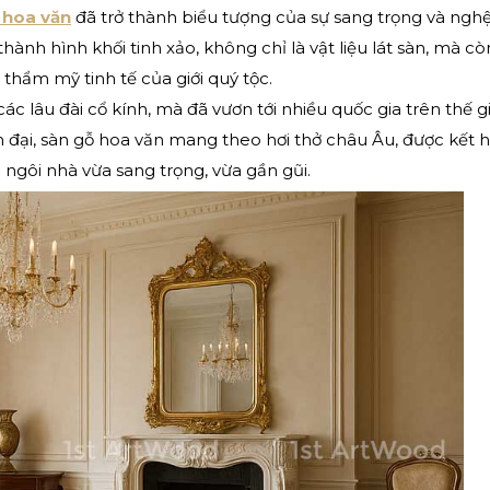
 hoa văn
đã trở thành biểu tượng của sự sang trọng và ngh
ành hình khối tinh xảo, không chỉ là vật liệu lát sàn, mà cò
thẩm mỹ tinh tế của giới quý tộc.
 lâu đài cổ kính, mà đã vươn tới nhiều quốc gia trên thế gi
 đại, sàn gỗ hoa văn mang theo hơi thở châu Âu, được kết 
 ngôi nhà vừa sang trọng, vừa gần gũi.