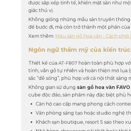
được sắp xếp tinh tế, khiến mặt sàn như mộ
giác thú vị.
Không giống những mẫu sàn truyền thống 
để bước đi, mà còn trở thành một phần của 
Xem thêm:
Màu sàn gỗ hoa văn - Cách phối h
Ngôn ngữ thẩm mỹ của kiến trúc 
Thiết kế của
AT-F807
hoàn toàn phù hợp với
tính
, vân gỗ tự nhiên và hoàn thiện mờ lụa 
sắc “dễ sống”, phù hợp với cả nội thất sáng
Không gian sử dụng
sàn gỗ hoa văn FAV
cube độc đáo, sản phẩm này đặc biệt phù h
Căn hộ cao cấp mang phong cách conte
Văn phòng sáng tạo hoặc studio nghệ th
Khách sạn boutique, resort 5 sao theo x