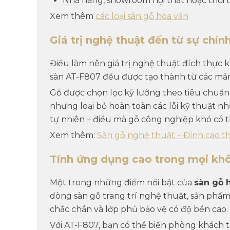
Nhà hàng, showroom nội thất hoặc thời t
Xem thêm
các loại sàn gỗ hoa văn
Giá trị nghệ thuật đến từ sự chín
Điều làm nên giá trị nghệ thuật đích thực 
sàn
AT-F807
đều được tạo thành từ các mản
Gỗ được chọn lọc kỹ lưỡng theo tiêu chuẩ
nhưng loại bỏ hoàn toàn các lỗi kỹ thuật n
tự nhiên – điều mà gỗ công nghiệp khó có th
Xem thêm:
Sàn gỗ nghệ thuật – Đỉnh cao t
Tính ứng dụng cao trong mọi kh
Một trong những điểm nổi bật của
sàn gỗ 
dòng sàn gỗ trang trí nghệ thuật, sản phẩ
chắc chắn và lớp phủ bảo vệ có độ bền cao.
Với
AT-F807
, bạn có thể biến phòng khách