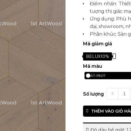
Điểm nhấn: Thiết
tượng thị giác m
Ứng dụng: Phù hợ
đại, showroom, n
Phân khúc: Sàn g
Mã giảm giá
BELUX10%
Mã màu
AT-F807
Số lượng
THÊM VÀO GIỎ H
Độ dày bề mặt: 1