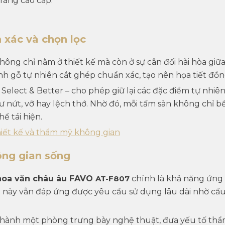
rang cao cấp.
h xác và chọn lọc
không chỉ nằm ở thiết kế mà còn ở sự
cân đối hài hòa giữ
h gỗ tự nhiên cắt ghép chuẩn xác, tạo nên họa tiết đồ
n
Select & Better
– cho phép giữ lại các đặc điểm tự nhiê
hư nứt, vỡ hay lệch thớ. Nhờ đó, mỗi tấm sàn không ch
ể tái hiện.
hiết kế và thẩm mỹ không gian
ông gian sống
hoa văn châu âu FAVO
AT-F807
chính là khả năng
ứng 
m này vẫn đáp ứng được yêu cầu sử dụng lâu dài nhờ cấu
 thành một phòng trưng bày nghệ thuật, đưa yếu tố thẩ