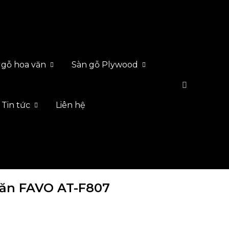
 gỗ hoa văn
Sàn gỗ Plywood
Tin tức
Liên hệ
văn FAVO AT-F807