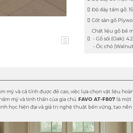
Độ dày tấm gỗ: 
Cốt sàn gỗ Plyw
Chất liệu gỗ bề m
- Gỗ sồi (Oak): 
- Óc chó (Walnut
m mỹ và cá tính được đề cao, việc lựa chọn vật liệu hoàn
ẩm mỹ và tinh thần của gia chủ.
FAVO AT-F807
là một
nh học hiện đại
và
giá trị nghệ thuật bền vững
, tạo nê