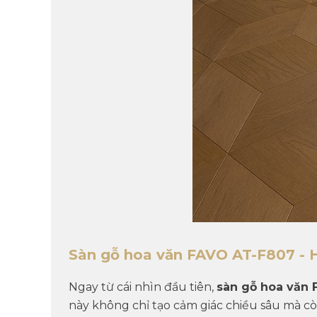
Sàn gỗ hoa văn FAVO
AT-F807
- 
Ngay từ cái nhìn đầu tiên,
sàn gỗ hoa văn
này không chỉ tạo cảm giác chiều sâu mà cò