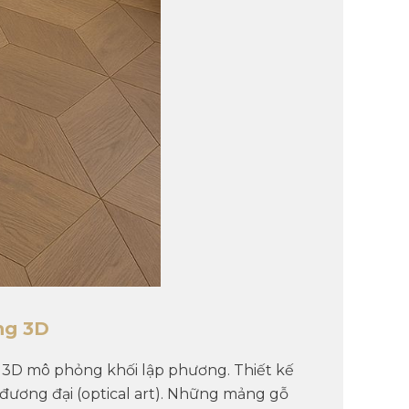
ơng 3D
c 3D mô phỏng khối lập phương
. Thiết kế
 đương đại (optical art). Những mảng gỗ