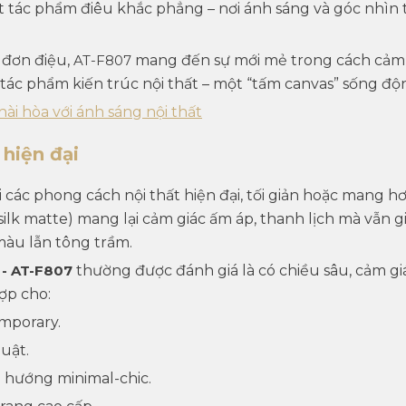
t tác phẩm điêu khắc phẳng – nơi ánh sáng và góc nhìn
đơn điệu,
AT-F807
mang đến sự mới mẻ trong cách cảm n
tác phẩm kiến trúc nội thất – một “tấm canvas” sống độ
ài hòa với ánh sáng nội thất
hiện đại
 các phong cách nội thất hiện đại, tối giản hoặc mang 
(silk matte) mang lại cảm giác ấm áp, thanh lịch mà vẫn
 màu lẫn tông trầm.
O
- AT-F807
thường được đánh giá là có chiều sâu, cảm gi
ợp cho:
mporary.
uật.
u hướng minimal-chic.