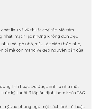
a chất liệu và kỹ thuật chế tác
. Mỗi tấm
ng nhất, mạch lạc nhưng không đơn điệu.
n như mắt gỗ nhỏ, màu sắc biến thiên nhẹ,
ỉ bền bỉ mà còn mang vẻ đẹp nguyên bản của
dụng linh hoạt
. Dù được sinh ra như một
 trúc kỹ thuật 3 lớp ổn định, hèm khóa T&G
m mỹ vào phòng ngủ một cách tinh tế, hoặc