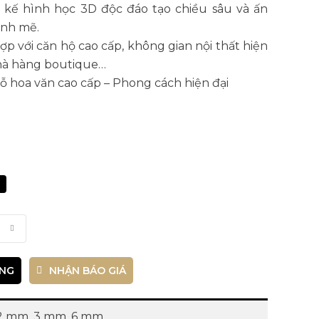
 kế hình học 3D độc đáo tạo chiều sâu và ấn
ạnh mẽ.
p với căn hộ cao cấp, không gian nội thất hiện
hà hàng boutique…
ỗ hoa văn cao cấp – Phong cách hiện đại
Liên
hệ
ÀNG
NHẬN BÁO GIÁ
.2 mm, 3 mm, 6 mm