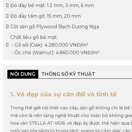
Độ dày bề mặt: 1.2 mm, 3 mm, 6 mm
Độ dày tấm gỗ: 15 mm, 20 mm
Cốt sàn gỗ Plywood Bạch Dương Nga
Chất liệu gỗ bề mặt:
- Gỗ sồi (Oak): 4.280.000 VNĐ/m²
- Óc chó (Walnut): 4.860.000 VNĐ/m²
NỘI DUNG
THÔNG SỐ KỸ THUẬT
1. Vẻ đẹp của sự cân đối và tinh tế
Trong thế giới nội thất cao cấp, sàn gỗ không chỉ là bề
mà còn là nền tảng nghệ thuật cho toàn bộ không gian
hoa văn STELLA AT-V618, vẻ đẹp ấy được thể hiện qua t
ngôi sao tỏa sáng từ trung tâm, mang lại cảm giác cân