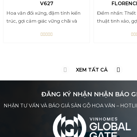
V627
FLORENCE
Hoa văn đối xứng, đậm tính kiến
Điểm nhấn: Thiết
trúc, gợi cảm giác vững chãi và
thuật tinh xảo, g
sang trọng.
đẹp cổ điển Ý.
Tông màu gỗ xám nâu pha vân
Ứng dụng: Thích
trắng nổi bật, dễ phối hợp với
khách, sảnh lớn, 
nhiều phong cách nội thất: tân cổ
gian nghệ thuật s
điển, hiện đại, luxury.
Phù hợp cho phòng khách, đại
XEM TẤT CẢ
sảnh, showroom cao cấp, hay
những không gian đòi hỏi sự tinh
tế và khác biệt.
ĐĂNG KÝ NHẬN NHẬN BÁO G
NHẬN TƯ VẤN VÀ BÁO GIÁ SÀN GỖ HOA VĂN – HOTLIN